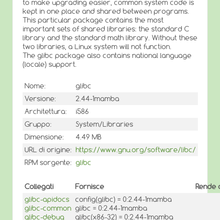
to make upgrading easier, common system code is
kept in one place and shared between programs.
This particular package contains the most
important sets of shared libraries: the standard C
library and the standard math library. Without these
two libraries, a Linux system will not function.
The glibc package also contains national language
(locale) support.
Nome:
glibc
Versione:
2.44-1mamba
Architettura:
i586
Gruppo:
System/Libraries
Dimensione:
4.49 MB
URL di origine:
https://www.gnu.org/software/libc/
RPM sorgente:
glibc
Collegati
Fornisce
Rende o
glibc-apidocs
config(glibc) = 0:2.44-1mamba
glibc-common
glibc = 0:2.44-1mamba
glibc-debug
glibc(x86-32) = 0:2.44-1mamba