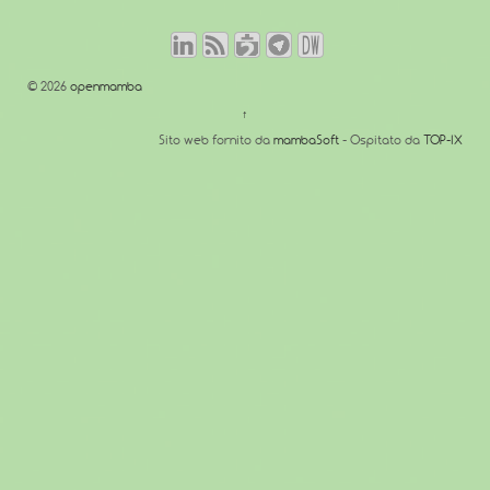
© 2026
openmamba
↑
Sito web fornito da
mambaSoft
- Ospitato da
TOP-IX