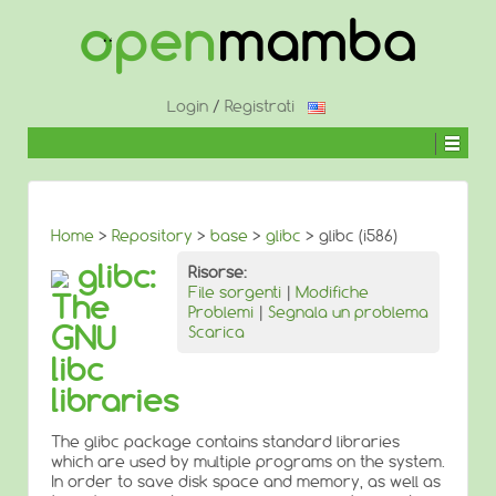
↓
SALTA
AL
CONTENUTO
PRINCIPALE
Login
/
Registrati
Home
>
Repository
>
base
>
glibc
> glibc (i586)
glibc:
Risorse:
File sorgenti
|
Modifiche
The
Problemi
|
Segnala un problema
GNU
Scarica
libc
libraries
The glibc package contains standard libraries
which are used by multiple programs on the system.
In order to save disk space and memory, as well as