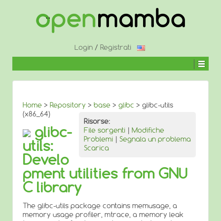
↓
SALTA
AL
CONTENUTO
PRINCIPALE
Login
/
Registrati
Home
>
Repository
>
base
>
glibc
> glibc-utils
(x86_64)
Risorse:
glibc-
File sorgenti
|
Modifiche
Problemi
|
Segnala un problema
utils:
Scarica
Develo
pment utilities from GNU
C library
The glibc-utils package contains memusage, a
memory usage profiler, mtrace, a memory leak