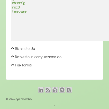
ldconfig
nscd
timezone
Richiesto da
Richiesto in compilazione da
File forniti
© 2026
openmamba
↑