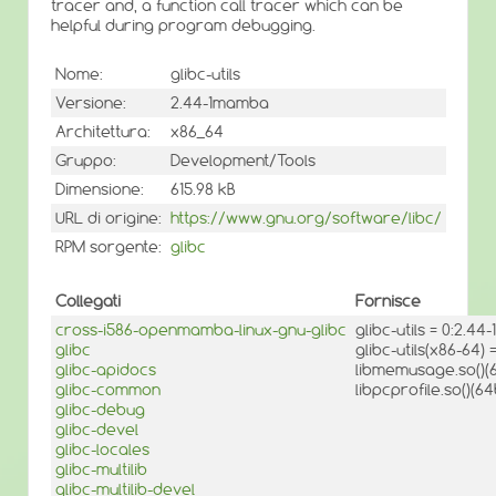
tracer and, a function call tracer which can be
helpful during program debugging.
Nome:
glibc-utils
Versione:
2.44-1mamba
Architettura:
x86_64
Gruppo:
Development/Tools
Dimensione:
615.98 kB
URL di origine:
https://www.gnu.org/software/libc/
RPM sorgente:
glibc
Collegati
Fornisce
cross-i586-openmamba-linux-gnu-glibc
glibc-utils = 0:2.4
glibc
glibc-utils(x86-64)
glibc-apidocs
libmemusage.so()(6
glibc-common
libpcprofile.so()(64
glibc-debug
glibc-devel
glibc-locales
glibc-multilib
glibc-multilib-devel