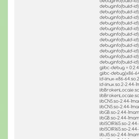
debuginfo(build-id
debuginfo(build-id
debuginfo(build-id
debuginfo(build-i
debuginfo(build-i
debuginfo(build-i
debuginfo(build-i
debuginfo(build-i
debuginfo(build-i
debuginfo(build-id
debuginfo(build-i
debuginfo(build-id) =
glibc-debug = 0:2
glibc-debug(x86-6
ld-linux-x86-64.so
ld-linux.so.2-2.4
libBrokenLocale.s
libBrokenLocale.so
libCNS.so-2.44-1m
libCNS.so-2.44-1ma
libGB.so-2.44-1ma
libGB.so-2.44-1mam
libISOIR165.so-2.
libISOIR165.so-2.4
libJIS.so-2.44-1m