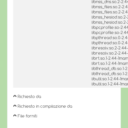
libnss_dns.so.2-2.
libnss_files.so.2-
libnss_files.so.2-
libnss_hesiod.so.
libnss_hesiod.so.2
libpcprofile.so-2
libpcprofile.so-2.
libpthread.so.0-2
libpthread.so.0-2.
libresolv.so.2-2.
libresolv.so.2-2.4
librt.so.1-2.44-1m
librt.so.1-2.44-1m
libthread_db.so.1
libthread_db.so.1-
libutil.so.1-2.44-
libutil.so.1-2.44-1
Richiesto da
Richiesto in compilazione da
File forniti