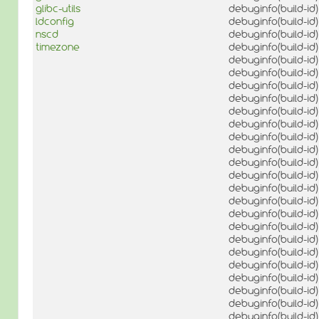
glibc-utils
debuginfo(build-i
ldconfig
debuginfo(build-i
nscd
debuginfo(build-i
timezone
debuginfo(build-i
debuginfo(build-i
debuginfo(build-i
debuginfo(build-i
debuginfo(build-i
debuginfo(build-i
debuginfo(build-i
debuginfo(build-i
debuginfo(build-i
debuginfo(build-i
debuginfo(build-i
debuginfo(build-i
debuginfo(build-i
debuginfo(build-
debuginfo(build-i
debuginfo(build-
debuginfo(build-i
debuginfo(build-i
debuginfo(build-i
debuginfo(build-i
debuginfo(build-i
debuginfo(build-i