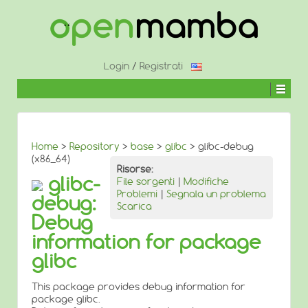
↓
SALTA
AL
CONTENUTO
PRINCIPALE
Login
/
Registrati
Home
>
Repository
>
base
>
glibc
> glibc-debug
(x86_64)
Risorse:
glibc-
File sorgenti
|
Modifiche
Problemi
|
Segnala un problema
debug:
Scarica
Debug
information for package
glibc
This package provides debug information for
package glibc.