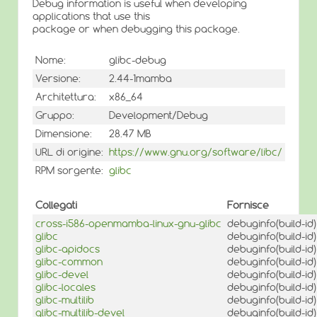
Debug information is useful when developing
applications that use this
package or when debugging this package.
Nome:
glibc-debug
Versione:
2.44-1mamba
Architettura:
x86_64
Gruppo:
Development/Debug
Dimensione:
28.47 MB
URL di origine:
https://www.gnu.org/software/libc/
RPM sorgente:
glibc
Collegati
Fornisce
cross-i586-openmamba-linux-gnu-glibc
debuginfo(build-i
glibc
debuginfo(build-i
glibc-apidocs
debuginfo(build-i
glibc-common
debuginfo(build-i
glibc-devel
debuginfo(build-i
glibc-locales
debuginfo(build-i
glibc-multilib
debuginfo(build-i
glibc-multilib-devel
debuginfo(build-i