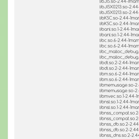
libJIS.so-2.44-1ma
libJISX0213.so-2.
libJISX0213.so-2.4
libKSC.so-2.44-1m
libKSC.so-2.44-1ma
libanl.so.1-2.44-1
libanl.so.1-2.44-1
libc.so.6-2.44-1m
libc.so.6-2.44-1ma
libc_malloc_debug
libc_malloc_debug
libdl.so.2-2.44-1
libdl.so.2-2.44-1m
libm.so.6-2.44-1m
libm.so.6-2.44-1ma
libmemusage.so-2
libmemusage.so-2.
libmvec.so.1-2.44-
libnsl.so.1-2.44-1
libnsl.so.1-2.44-1
libnss_compat.so.
libnss_compat.so.
libnss_db.so.2-2.
libnss_db.so.2-2.4
libnss_dns.so.2-2