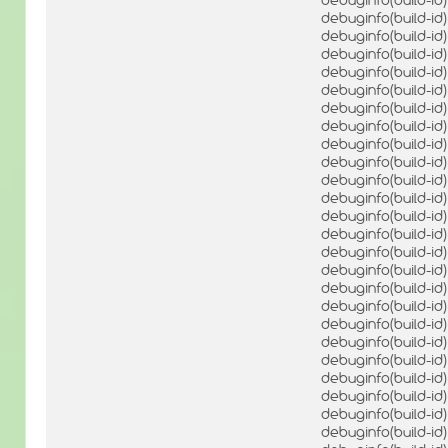
debuginfo(build-i
debuginfo(build-i
debuginfo(build-i
debuginfo(build-i
debuginfo(build-
debuginfo(build-i
debuginfo(build-
debuginfo(build-i
debuginfo(build-i
debuginfo(build-id
debuginfo(build-i
debuginfo(build-i
debuginfo(build-i
debuginfo(build-i
debuginfo(build-i
debuginfo(build-i
debuginfo(build-i
debuginfo(build-i
debuginfo(build-i
debuginfo(build-i
debuginfo(build-i
debuginfo(build-i
debuginfo(build-i
debuginfo(build-i