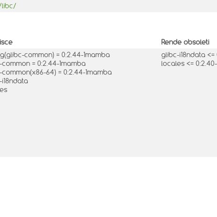
libc/
isce
Rende obsoleti
ig(glibc-common) = 0:2.44-1mamba
glibc-i18ndata <
c-common = 0:2.44-1mamba
locales <= 0:2.
c-common(x86-64) = 0:2.44-1mamba
-i18ndata
les