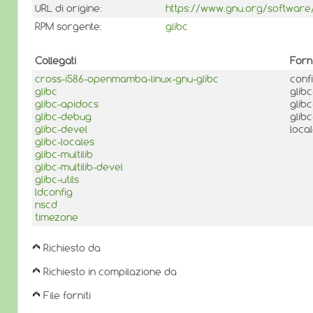
URL di origine:
https://www.gnu.org/software/
RPM sorgente:
glibc
Collegati
Forn
cross-i586-openmamba-linux-gnu-glibc
conf
glibc
glib
glibc-apidocs
glib
glibc-debug
glibc
glibc-devel
loca
glibc-locales
glibc-multilib
glibc-multilib-devel
glibc-utils
ldconfig
nscd
timezone
Richiesto da
Richiesto in compilazione da
File forniti