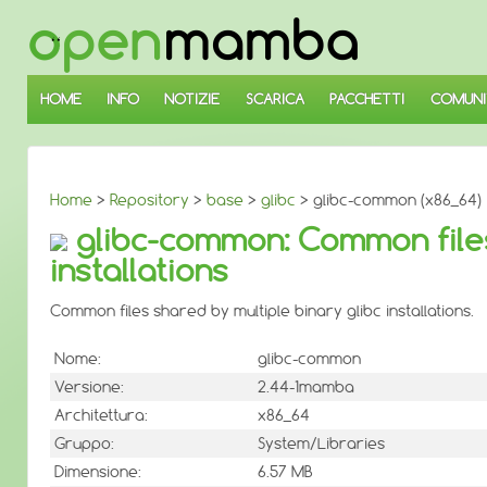
↓
SALTA
AL
CONTENUTO
PRINCIPALE
HOME
INFO
NOTIZIE
SCARICA
PACCHETTI
COMUNI
Home
>
Repository
>
base
>
glibc
> glibc-common (x86_64)
glibc-common: Common files 
installations
Common files shared by multiple binary glibc installations.
Nome:
glibc-common
Versione:
2.44-1mamba
Architettura:
x86_64
Gruppo:
System/Libraries
Dimensione:
6.57 MB