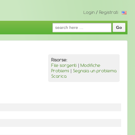
Login
/
Registrati
Search
for:
Risorse:
File sorgenti
|
Modifiche
Problemi
|
Segnala un problema
Scarica