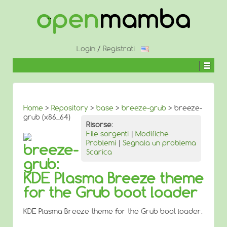
↓
SALTA
AL
CONTENUTO
PRINCIPALE
Login
/
Registrati
Home
>
Repository
>
base
>
breeze-grub
> breeze-
grub (x86_64)
Risorse:
File sorgenti
|
Modifiche
Problemi
|
Segnala un problema
breeze-
Scarica
grub:
KDE Plasma Breeze theme
for the Grub boot loader
KDE Plasma Breeze theme for the Grub boot loader.