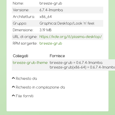
Nome:
breeze-grub
Versione:
6.7.4-1mamba
Architettura:
x86_64
Gruppo:
Graphical Desktop/Look 'n' feel
Dimensione:
3.19 MB
URL di origine:
https://kde.org/it/plasma-desktop/
RPM sorgente:
breeze-grub
Collegati
Fornisce
breeze-grub-theme
breeze-grub = 0:6.7.4-1mamba
breeze-grub(x86-64) = 0:6.7.4-1mamb
Richiesto da
Richiesto in compilazione da
File forniti