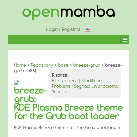
↓
SALTA
AL
CONTENUTO
PRINCIPALE
Login
/
Registrati
Home
>
Repository
>
base
>
breeze-grub
> breeze-
grub (i586)
Risorse:
File sorgenti
|
Modifiche
Problemi
|
Segnala un problema
breeze-
Scarica
grub:
KDE Plasma Breeze theme
for the Grub boot loader
KDE Plasma Breeze theme for the Grub boot loader.