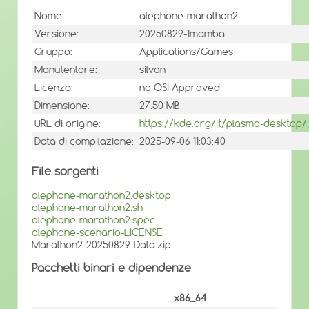
Nome:
alephone-marathon2
Versione:
20250829-1mamba
Gruppo:
Applications/Games
Manutentore:
silvan
Licenza:
no OSI Approved
Dimensione:
27.50 MB
URL di origine:
https://kde.org/it/plasma-desktop/
Data di compilazione:
2025-09-06 11:03:40
File sorgenti
alephone-marathon2.desktop
alephone-marathon2.sh
alephone-marathon2.spec
alephone-scenario-LICENSE
Marathon2-20250829-Data.zip
Pacchetti binari e dipendenze
x86_64