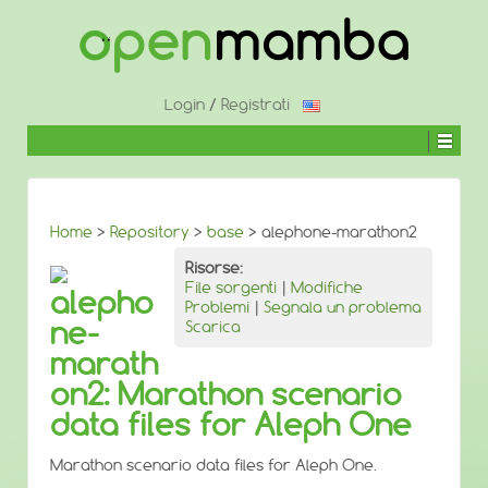
↓
SALTA
AL
CONTENUTO
PRINCIPALE
Login
/
Registrati
Home
>
Repository
>
base
> alephone-marathon2
Risorse:
File sorgenti
|
Modifiche
alepho
Problemi
|
Segnala un problema
ne-
Scarica
marath
on2: Marathon scenario
data files for Aleph One
Marathon scenario data files for Aleph One.