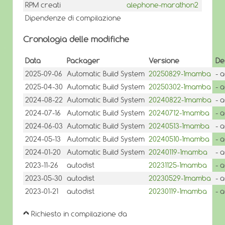
RPM creati
alephone-marathon2
Dipendenze di compilazione
Cronologia delle modifiche
Data
Packager
Versione
De
2025-09-06
Automatic Build System
20250829-1mamba
- 
2025-04-30
Automatic Build System
20250302-1mamba
- 
2024-08-22
Automatic Build System
20240822-1mamba
- 
2024-07-16
Automatic Build System
20240712-1mamba
- 
2024-06-03
Automatic Build System
20240513-1mamba
- 
2024-05-13
Automatic Build System
20240510-1mamba
- 
2024-01-20
Automatic Build System
20240119-1mamba
- 
2023-11-26
autodist
20231125-1mamba
- 
2023-05-30
autodist
20230529-1mamba
- 
2023-01-21
autodist
20230119-1mamba
- 
Richiesto in compilazione da