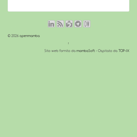
© 2026
openmamba
↑
Sito web fornito da
mambaSoft
- Ospitato da
TOP-IX