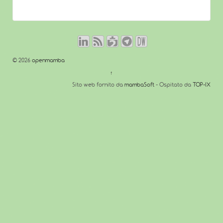
© 2026
openmamba
↑
Sito web fornito da
mambaSoft
- Ospitato da
TOP-IX