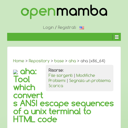
↓
SALTA
AL
CONTENUTO
PRINCIPALE
Login
/
Registrati
Home
>
Repository
>
base
>
aha
> aha (x86_64)
aha:
Risorse:
File sorgenti
|
Modifiche
Tool
Problemi
|
Segnala un problema
which
Scarica
convert
s ANSI escape sequences
of a unix terminal to
HTML code