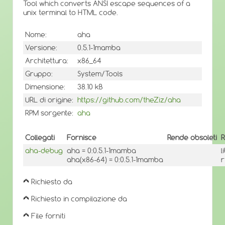
Tool which converts ANSI escape sequences of a
unix terminal to HTML code.
Nome:
aha
Versione:
0.5.1-1mamba
Architettura:
x86_64
Gruppo:
System/Tools
Dimensione:
38.10 kB
URL di origine:
https://github.com/theZiz/aha
RPM sorgente:
aha
Collegati
Fornisce
Rende obsoleti
R
aha-debug
aha = 0:0.5.1-1mamba
l
aha(x86-64) = 0:0.5.1-1mamba
r
Richiesto da
Richiesto in compilazione da
File forniti