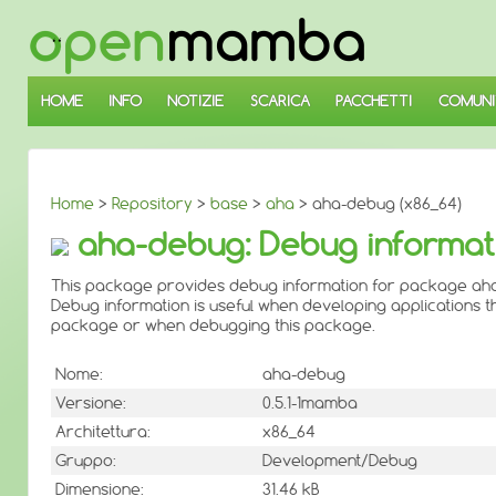
↓
SALTA
AL
CONTENUTO
PRINCIPALE
HOME
INFO
NOTIZIE
SCARICA
PACCHETTI
COMUNI
Home
>
Repository
>
base
>
aha
> aha-debug (x86_64)
aha-debug: Debug informat
This package provides debug information for package aha
Debug information is useful when developing applications th
package or when debugging this package.
Nome:
aha-debug
Versione:
0.5.1-1mamba
Architettura:
x86_64
Gruppo:
Development/Debug
Dimensione:
31.46 kB