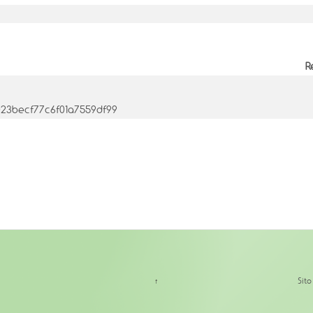
R
1023becf77c6f01a7559df99
↑
Sit