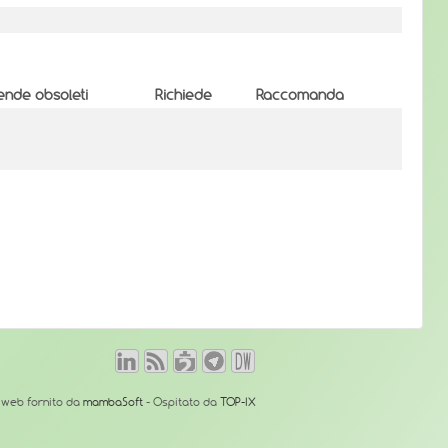
ende obsoleti
Richiede
Raccomanda
o web fornito da
mambaSoft
- Ospitato da
TOP-IX