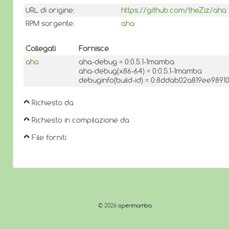
URL di origine:
https://github.com/theZiz/aha
RPM sorgente:
aha
Collegati
Fornisce
aha
aha-debug = 0:0.5.1-1mamba
aha-debug(x86-64) = 0:0.5.1-1mamba
debuginfo(build-id) = 0:8ddab02a819ee989
Richiesto da
Richiesto in compilazione da
File forniti
© 2026
openmamba