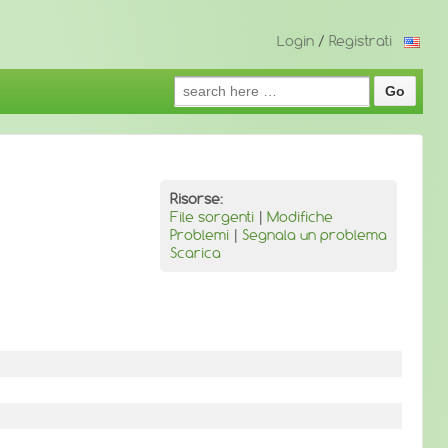
Login
/
Registrati
Search
for:
Risorse:
File sorgenti
|
Modifiche
Problemi
|
Segnala un problema
Scarica