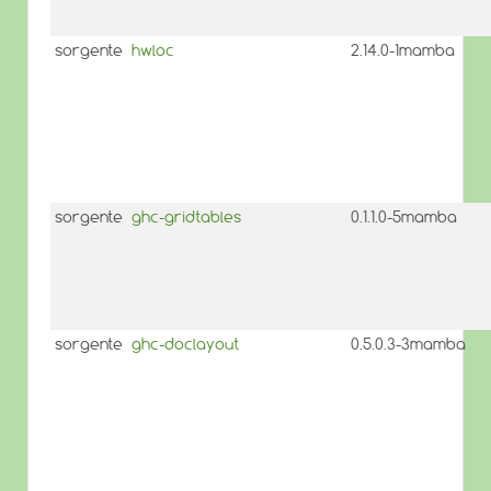
sorgente
hwloc
2.14.0-1mamba
sorgente
ghc-gridtables
0.1.1.0-5mamba
sorgente
ghc-doclayout
0.5.0.3-3mamba