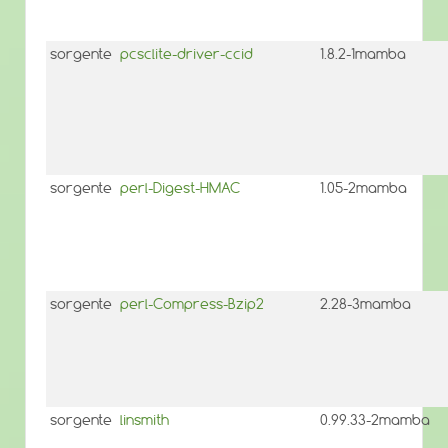
sorgente
pcsclite-driver-ccid
1.8.2-1mamba
sorgente
perl-Digest-HMAC
1.05-2mamba
sorgente
perl-Compress-Bzip2
2.28-3mamba
sorgente
linsmith
0.99.33-2mamba