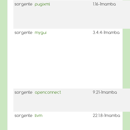
sorgente
pugixml
1.16-1mamba
sorgente
mygui
3.4.4-1mamba
sorgente
openconnect
9.21-1mamba
sorgente
llvm
22.1.8-1mamba