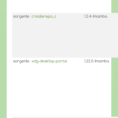
sorgente
createrepo_c
1.2.4-1mamba
sorgente
xdg-desktop-portal
1.22.0-1mamba