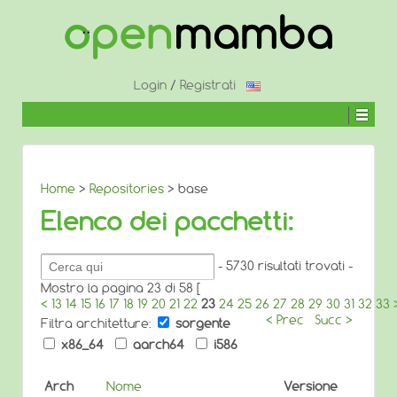
↓
SALTA
AL
CONTENUTO
PRINCIPALE
Login
/
Registrati
Home
>
Repositories
> base
Elenco dei pacchetti:
Cerca
- 5730 risultati trovati -
pacchetti:
Mostro la pagina 23 di 58 [
<
13
14
15
16
17
18
19
20
21
22
23
24
25
26
27
28
29
30
31
32
33
< Prec
Succ >
Filtra architetture:
sorgente
x86_64
aarch64
i586
Arch
Nome
Versione