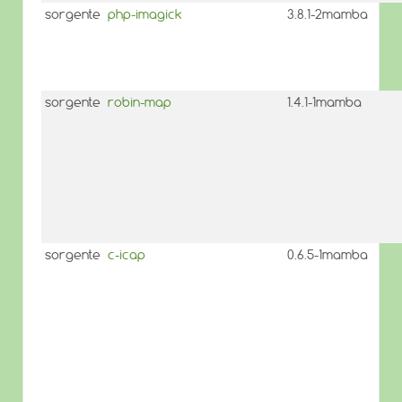
sorgente
php-imagick
3.8.1-2mamba
sorgente
robin-map
1.4.1-1mamba
sorgente
c-icap
0.6.5-1mamba