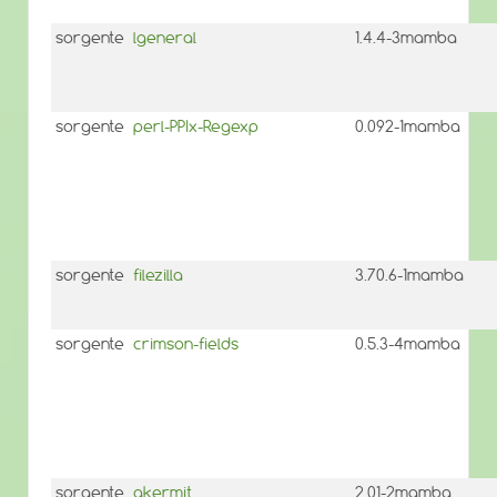
sorgente
lgeneral
1.4.4-3mamba
sorgente
perl-PPIx-Regexp
0.092-1mamba
sorgente
filezilla
3.70.6-1mamba
sorgente
crimson-fields
0.5.3-4mamba
sorgente
gkermit
2.01-2mamba