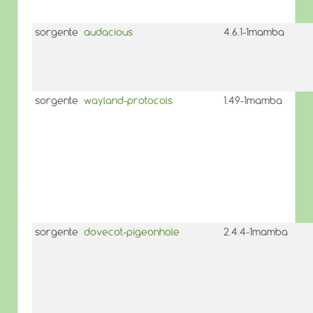
sorgente
audacious
4.6.1-1mamba
sorgente
wayland-protocols
1.49-1mamba
sorgente
dovecot-pigeonhole
2.4.4-1mamba