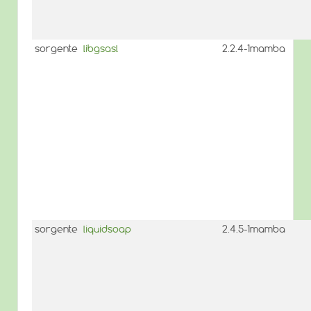
sorgente
libgsasl
2.2.4-1mamba
sorgente
liquidsoap
2.4.5-1mamba