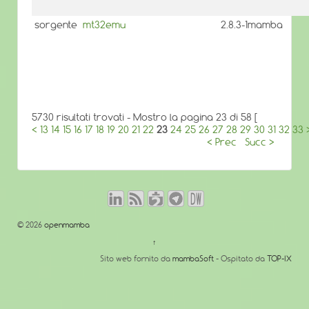
sorgente
mt32emu
2.8.3-1mamba
5730 risultati trovati - Mostro la pagina 23 di 58 [
<
13
14
15
16
17
18
19
20
21
22
23
24
25
26
27
28
29
30
31
32
33
< Prec
Succ >
© 2026
openmamba
↑
Sito web fornito da
mambaSoft
- Ospitato da
TOP-IX