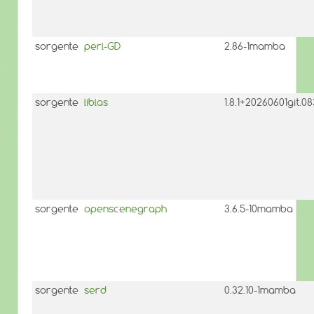
sorgente
perl-GD
2.86-1mamba
sorgente
liblas
1.8.1+20260601git.
sorgente
openscenegraph
3.6.5-10mamba
sorgente
serd
0.32.10-1mamba