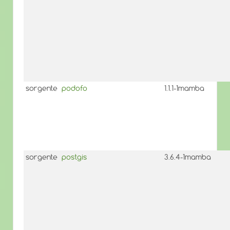
sorgente
podofo
1.1.1-1mamba
sorgente
postgis
3.6.4-1mamba